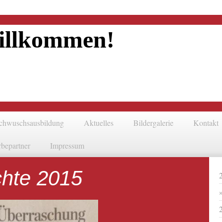
illkommen!
chwuschsausbildung
Aktuelles
Bildergalerie
Kontakt
bepartner
Impressum
chte 2015