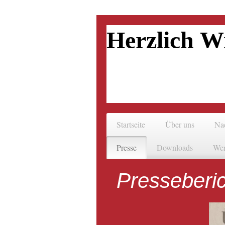
Herzlich W
Startseite
Über uns
Na
Presse
Downloads
Wer
Presseberi