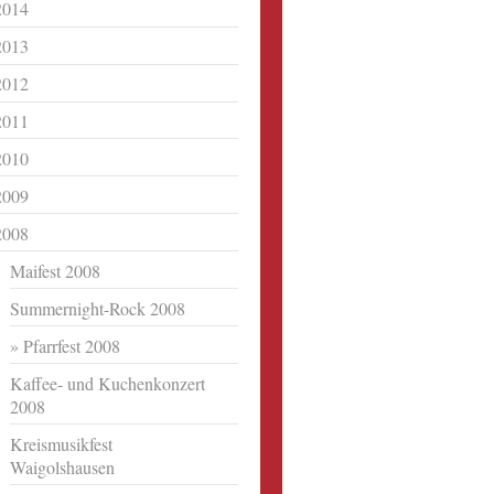
2014
2013
2012
2011
2010
2009
2008
Maifest 2008
Summernight-Rock 2008
Pfarrfest 2008
Kaffee- und Kuchenkonzert
2008
Kreismusikfest
Waigolshausen