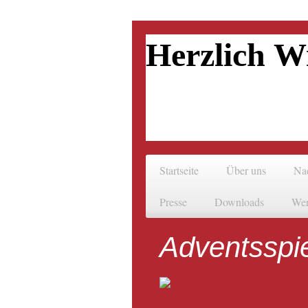
Herzlich W
Startseite
Über uns
Na
Presse
Downloads
Wer
Adventsspi