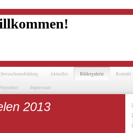
illkommen!
chwuschsausbildung
Aktuelles
Bildergalerie
Kontakt
bepartner
Impressum
elen 2013